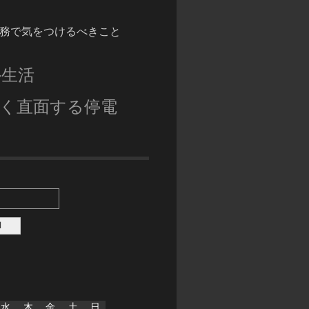
務で気をつけるべきこと
外生活
く直面する停電
水
木
金
土
日