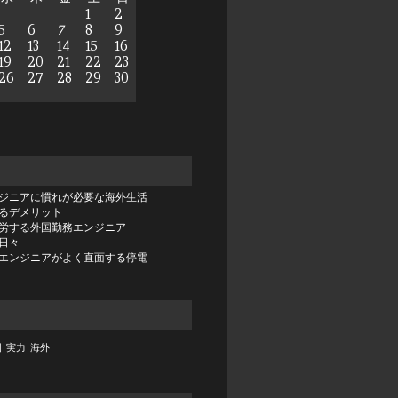
1
2
5
6
7
8
9
12
13
14
15
16
19
20
21
22
23
26
27
28
29
30
ジニアに慣れが必要な海外生活
るデメリット
労する外国勤務エンジニア
日々
エンジニアがよく直面する停電
国
実力
海外